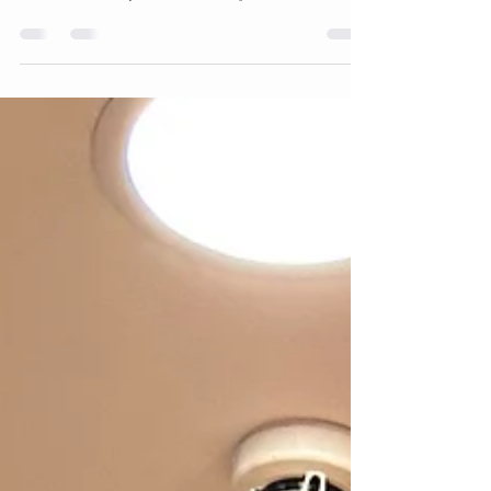
Sırt ağrısı, modern yaşamın en yaygın
rahatsızlıklarından biridir. Hareketsiz yaşam tarzı,
uzun saatler boyunca masa başında oturmak ve...