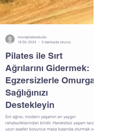
moodpilatesstudio
18 Eki 2024
3 dakikada okunur
Pilates ile Sırt
Ağrılarını Gidermek:
Egzersizlerle Omurga
Sağlığınızı
Destekleyin