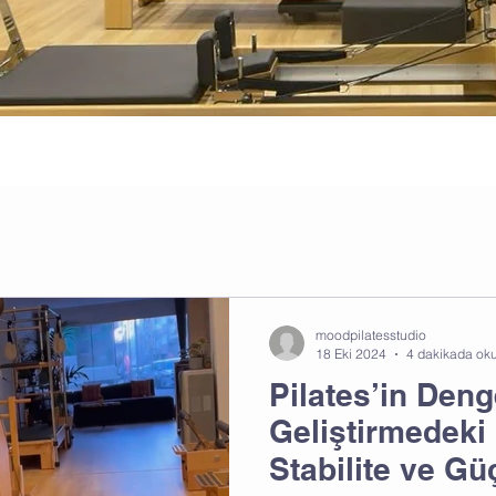
moodpilatesstudio
18 Eki 2024
4 dakikada ok
Pilates’in Deng
Geliştirmedeki 
Stabilite ve Gü