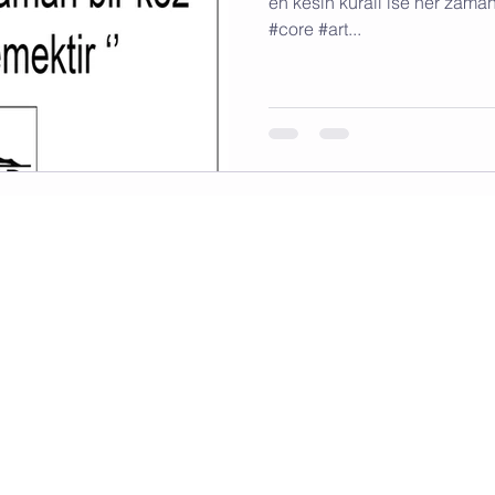
en kesin kuralı ise her zama
#core #art...