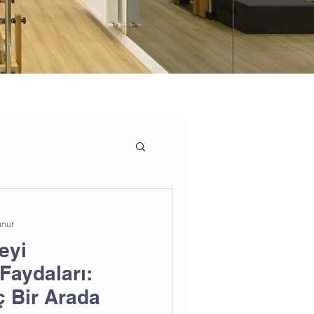
unur
eyi
Faydaları:
ç Bir Arada