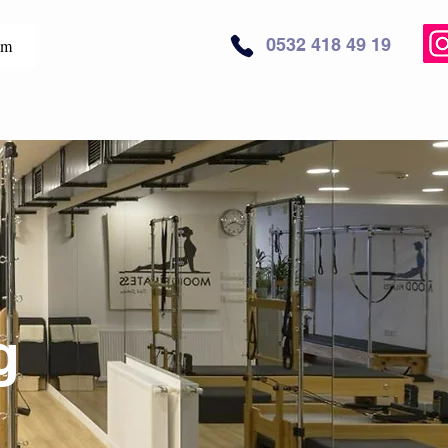
0532 418 49 19
im
g