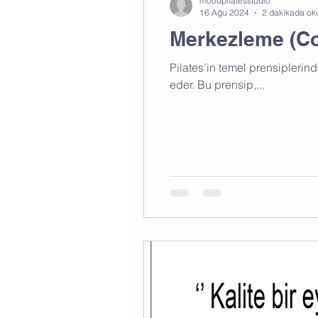
moodpilatesstudio
16 Ağu 2024
2 dakikada ok
Merkezleme (Co
Pilates’in temel prensipleri
eder. Bu prensip,...