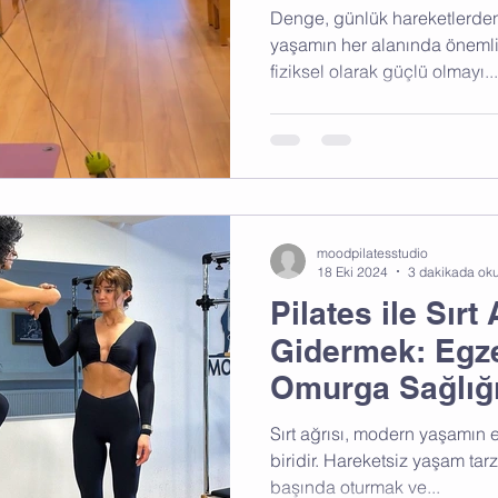
Denge, günlük hareketlerde
yaşamın her alanında önemlid
fiziksel olarak güçlü olmayı...
moodpilatesstudio
18 Eki 2024
3 dakikada ok
Pilates ile Sırt 
Gidermek: Egze
Omurga Sağlığı
Destekleyin
Sırt ağrısı, modern yaşamın 
biridir. Hareketsiz yaşam ta
başında oturmak ve...