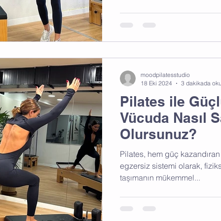
moodpilatesstudio
18 Eki 2024
3 dakikada ok
Pilates ile Güç
Vücuda Nasıl S
Olursunuz?
Pilates, hem güç kazandıran 
egzersiz sistemi olarak, fizi
taşımanın mükemmel...