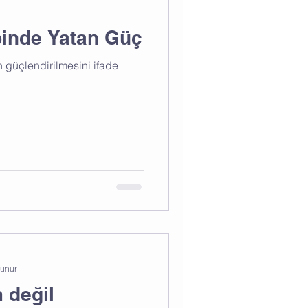
binde Yatan Güç
 güçlendirilmesini ifade
kunur
m değil