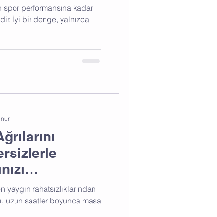
n spor performansına kadar
ir. İyi bir denge, yalnızca
unur
Ağrılarını
rsizlerle
nızı
en yaygın rahatsızlıklarından
rzı, uzun saatler boyunca masa