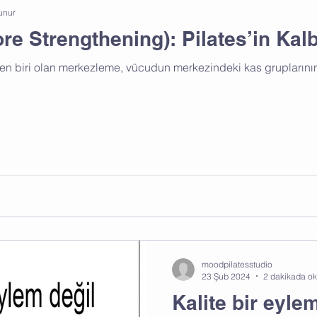
unur
re Strengthening): Pilates’in Kal
nden biri olan merkezleme, vücudun merkezindeki kas gruplarının
moodpilatesstudio
23 Şub 2024
2 dakikada o
Kalite bir eyle