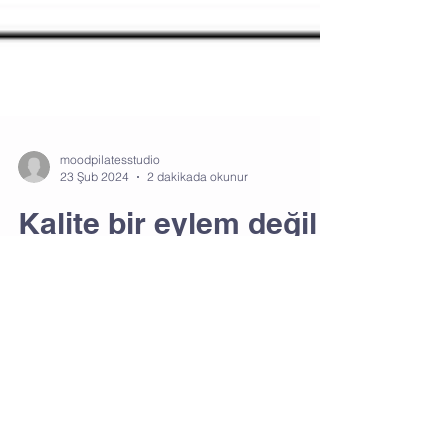
moodpilatesstudio
23 Şub 2024
2 dakikada okunur
Kalite bir eylem değil
alışkanlıktır.
Pilates: Kaliteli Bir Yaşamın Temeli Günümüzde
sağlıklı bir yaşam tarzı benimsemek her
zamankinden daha önemli hale gelmiştir.
Sağlıklı...