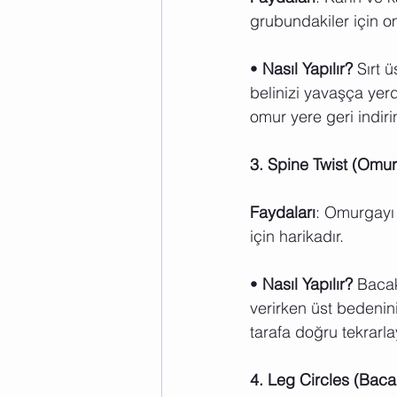
grubundakiler için o
• 
Nasıl Yapılır?
 Sırt 
belinizi yavaşça yer
omur yere geri indiri
3. Spine Twist (Om
Faydaları
: Omurgayı 
için harikadır.
• 
Nasıl Yapılır?
 Bacak
verirken üst bedenin
tarafa doğru tekrarla
4. Leg Circles (Baca