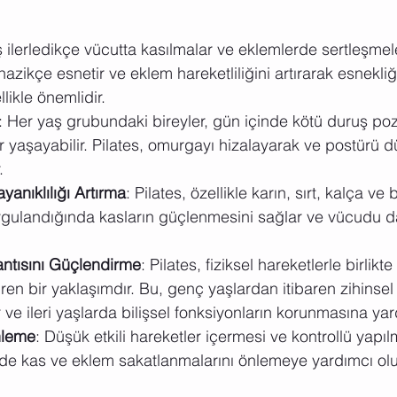
ş ilerledikçe vücutta kasılmalar ve eklemlerde sertleşm
 nazikçe esnetir ve eklem hareketliliğini artırarak esnekliği 
llikle önemlidir.
: Her yaş grubundaki bireyler, gün içinde kötü duruş po
 yaşayabilir. Pilates, omurgayı hizalayarak ve postürü d
.
anıklılığı Artırma
: Pilates, özellikle karın, sırt, kalça ve
uygulandığında kasların güçlenmesini sağlar ve vücudu d
ntısını Güçlendirme
: Pilates, fiziksel hareketlerle birlikt
iren bir yaklaşımdır. Bu, genç yaşlardan itibaren zihinse
ır ve ileri yaşlarda bilişsel fonksiyonların korunmasına yard
nleme
: Düşük etkili hareketler içermesi ve kontrollü yapı
lerde kas ve eklem sakatlanmalarını önlemeye yardımcı olu