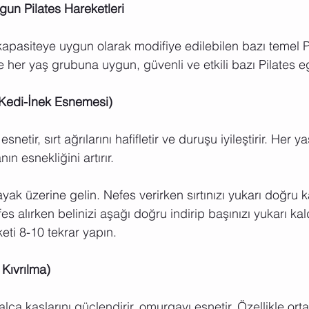
un Pilates Hareketleri
kapasiteye uygun olarak modifiye edilebilen bazı temel P
şte her yaş grubuna uygun, güvenli ve etkili bazı Pilates eg
(Kedi-İnek Esnemesi)
netir, sırt ağrılarını hafifletir ve duruşu iyileştirir. Her ya
ın esnekliğini artırır.
ayak üzerine gelin. Nefes verirken sırtınızı yukarı doğru k
s alırken belinizi aşağı doğru indirip başınızı yukarı kald
eti 8-10 tekrar yapın.
 Kıvrılma)
alça kaslarını güçlendirir, omurgayı esnetir. Özellikle orta 