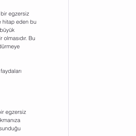
bir egzersiz 
se hitap eden bu 
 büyük 
ir olmasıdır. Bu 
rdürmeye 
faydaları 
ir egzersiz 
çıkmanıza 
a sunduğu 