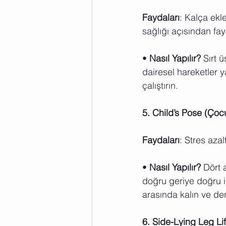
Faydaları
: Kalça ekle
sağlığı açısından fayd
• 
Nasıl Yapılır?
 Sırt 
dairesel hareketler 
çalıştırın.
5. Child’s Pose (Çoc
Faydaları
: Stres azal
• 
Nasıl Yapılır?
 Dört 
doğru geriye doğru in
arasında kalın ve der
6. Side-Lying Leg Li