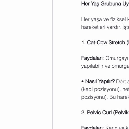
Her Yaş Grubuna Uyg
Her yaşa ve fiziksel 
hareketleri vardır. İ
1. Cat-Cow Stretch 
Faydaları
: Omurgayı es
yapılabilir ve omurgan
• 
Nasıl Yapılır?
 Dört 
(kedi pozisyonu), nefe
pozisyonu). Bu harek
2. Pelvic Curl (Pelvik
Faydaları
: Karın ve k