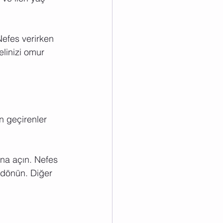
Nefes verirken 
linizi omur 
n geçirenler 
ana açın. Nefes 
 dönün. Diğer 