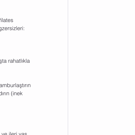
ilates 
zersizleri:
şta rahatlıkla 
amburlaştırın 
ırın (inek 
ve ileri yaş 