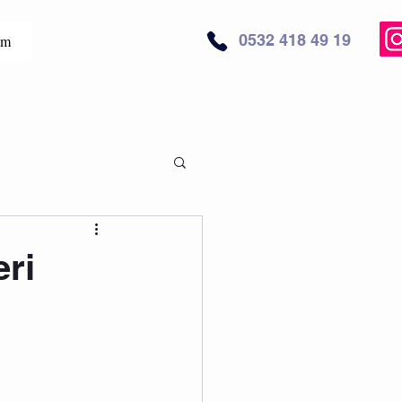
0532 418 49 19
im
eri