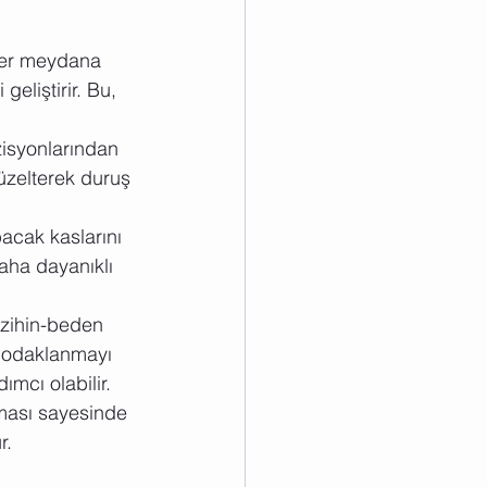
eler meydana 
geliştirir. Bu, 
zisyonlarından 
üzelterek duruş 
 bacak kaslarını 
aha dayanıklı 
e zihin-beden 
l odaklanmayı 
ımcı olabilir.
lması sayesinde 
r.