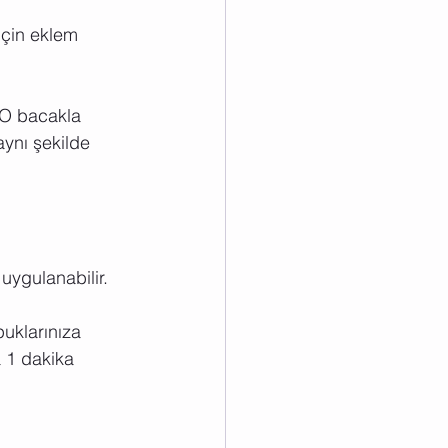
 için eklem 
. O bacakla 
ynı şekilde 
 uygulanabilir.
uklarınıza 
a 1 dakika 