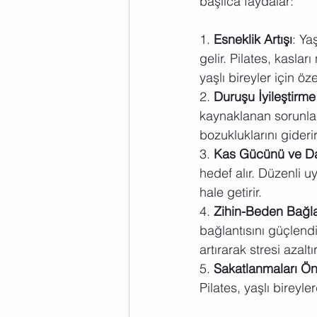
başlıca faydalar:
1. 
Esneklik Artışı
: Ya
gelir. Pilates, kasları
yaşlı bireyler için öze
2. 
Duruşu İyileştirme
kaynaklanan sorunlar
bozukluklarını giderir
3. 
Kas Gücünü ve Day
hedef alır. Düzenli 
hale getirir.
4. 
Zihin-Beden Bağla
bağlantısını güçlend
artırarak stresi azalt
5. 
Sakatlanmaları Ö
Pilates, yaşlı birey